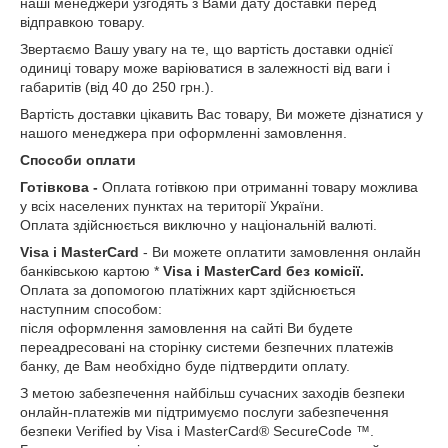
наші менеджери узгодять з Вами дату доставки перед
відправкою товару.
Звертаємо Вашу увагу на те, що вартість доставки однієї
одиниці товару може варіюватися в залежності від ваги і
габаритів (від 40 до 250 грн.).
Вартість доставки цікавить Вас товару, Ви можете дізнатися у
нашого менеджера при оформленні замовлення.
Способи оплати
Готівкова -
Оплата готівкою при отриманні товару можлива
у всіх населених пунктах на території України.
Оплата здійснюється виключно у національній валюті.
Visa і MasterCard
- Ви можете оплатити замовлення онлайн
банківською картою *
Visa і MasterCard без комісії.
Оплата за допомогою платіжних карт здійснюється
наступним способом:
після оформлення замовлення на сайті Ви будете
переадресовані на сторінку системи безпечних платежів
банку, де Вам необхідно буде підтвердити оплату.
З метою забезпечення найбільш сучасних заходів безпеки
онлайн-платежів ми підтримуємо послуги забезпечення
безпеки Verified by Visa і MasterCard® SecureCode ™.