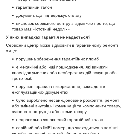
гарантійний талон
документ, що підтверджує оплату
висновок сервісного центру з відміткою про те, що
товар має «істотний недолік»
У яких випадках гарантія не надається?
Сервісний центр може відмовити в гарантійному ремонті
якщо:
порушена збереження гарантійних пломб
є механічні або інші пошкодження, які виникли
внаслідок умисних або необережних дій покупця або
третіх осіб
порушені правила використання, викладені в
експлуатаційних документах
було вироблено несанкціоноване розкриття, ремонт
або змінені внутрішні комунікації та компоненти товару,
змінена конструкція або схеми товару
неправильно заповнений гарантійний талон
серійний або IMEI номер, що знаходиться в пам'яті
виробу, змінений, стертий або не може бути