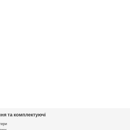
ня та комплектуючі
тери
еми