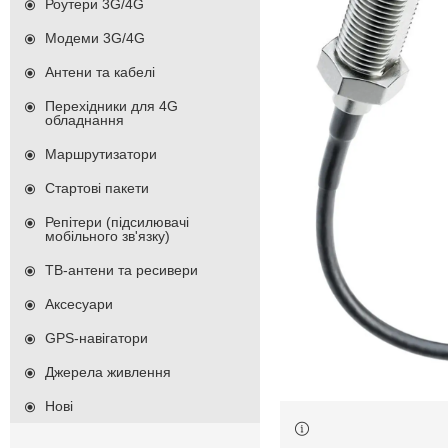
Роутери 3G/4G
Модеми 3G/4G
Антени та кабелі
Перехідники для 4G
обладнання
Маршрутизатори
Стартові пакети
Репітери (підсилювачі
мобільного зв'язку)
ТВ-антени та ресивери
Аксесуари
GPS-навігатори
Джерела живлення
Нові