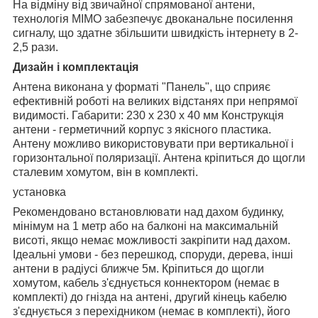
На відміну від звичайної спрямованої антени,
технологія MIMO забезпечує двоканальне посилення
сигналу, що здатне збільшити швидкість інтернету в 2-
2,5 рази.
Дизайн і комплектація
Антена виконана у форматі "Панель", що сприяє
ефективній роботі на великих відстанях при непрямої
видимості. Габарити: 230 x 230 x 40 мм Конструкція
антени - герметичний корпус з якісного пластика.
Антену можливо використовувати при вертикальної і
горизонтальної поляризації. Антена кріпиться до щогли
сталевим хомутом, він в комплекті.
установка
Рекомендовано встановлювати над дахом будинку,
мінімум на 1 метр або на балконі на максимальній
висоті, якщо немає можливості закріпити над дахом.
Ідеальні умови - без перешкод, споруди, дерева, інші
антени в радіусі ближче 5м. Кріпиться до щогли
хомутом, кабель з'єднується коннектором (немає в
комплекті) до гнізда на антені, другий кінець кабелю
з'єднується з перехідником (немає в комплекті), його