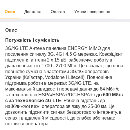
Опис
Доставка
Оплата
Умови повернення
Опис
Потужність і сумісність
3G/4G LTE Антена панельна ENERGY MIMO для
посилення сигналу 3G, 4G і 4.5 G мережах. Коефіцієнт
підсилення антени 2 х 15 дБ, забезпечує роботу в
діапазоні частот 1700 - 2700 МГц. Це означає, що вона
повністю сумісна з частотами 3G/4G операторів
України (Київстар, Vodafone і Lifecell). Повноцінна
підтримка роботи в мережах 3G/4G LTE, на
максимальній швидкості передачі даних до 64 Мбіт/с
за технологією HSPA/HSPA+/DC-HSPA+ і
до 600 Мбіт/
с
за технологією 4G LTE
. Робоча відстань до
найближчої вежі оператора зв'язку до 25-30 км. Це
дозволить підсилити сигнал бездротового інтернету, в
селах і віддаленій місцевості, де слабке або немає
покриття оператора.