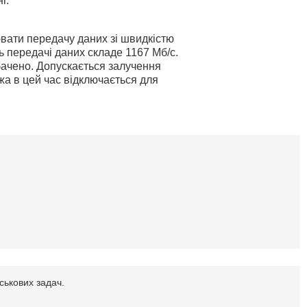
г.
вати передачу даних зі швидкістю
ть передачі даних складе 1167 Мб/с.
бачено. Допускається залучення
жа в цей час відключається для
ськових задач.