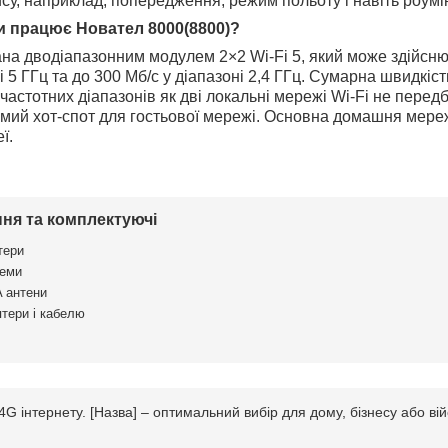
у, наприклад, попередження, режим польоту і навіть роумін
и працює Новател 8000(8800)?
на дводіапазонним модулем 2×2 Wi-Fi 5, який може здійсню
і 5 ГГц та до 300 Мб/с у діапазоні 2,4 ГГц. Сумарна швидкіс
астотних діапазонів як дві локальні мережі Wi-Fi не перед
кремий хот-спот для гостьової мережі. Основна домашня мере
ї.
ня та комплектуючі
тери
еми
 антени
птери і кабелю
інтернету. [Назва] – оптимальний вибір для дому, бізнесу або вій