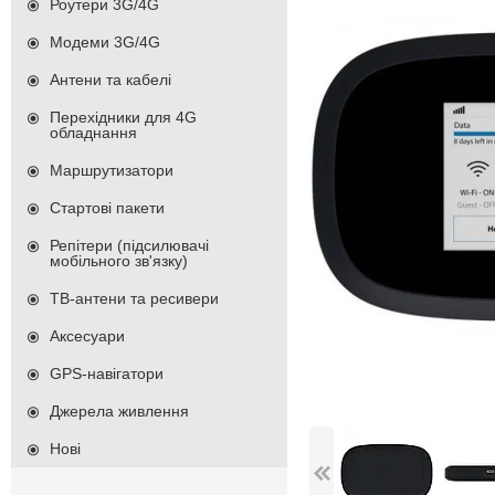
Роутери 3G/4G
Модеми 3G/4G
Антени та кабелі
Перехідники для 4G
обладнання
Маршрутизатори
Стартові пакети
Репітери (підсилювачі
мобільного зв'язку)
ТВ-антени та ресивери
Аксесуари
GPS-навігатори
Джерела живлення
Нові