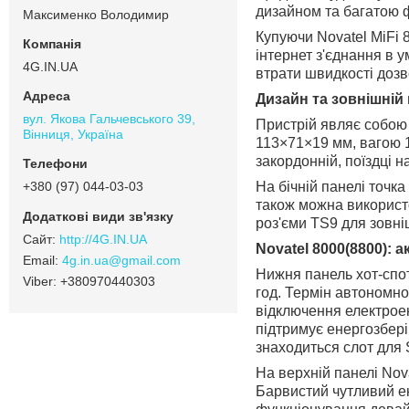
дизайном та багатою 
Максименко Володимир
Купуючи Novatel MiFi 
інтернет з'єднання в 
4G.IN.UA
втрати швидкості дозв
Дизайн та зовнішній 
вул. Якова Гальчевського 39,
Пристрій являє собою 
Вінниця, Україна
113×71×19 мм, вагою 1
закордонній, поїздці н
На бічній панелі точк
+380 (97) 044-03-03
також можна використо
роз'єми TS9 для зовні
http://4G.IN.UA
Novatel 8000(8800):
4g.in.ua@gmail.com
Нижня панель хот-спот
+380970440303
год. Термін автономно
відключення електроен
підтримує енергозбері
знаходиться слот для
На верхній панелі Nov
Барвистий чутливий ек