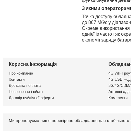
функціонування девайс
З якими операторам
Точка доступу обладна
до 867 Мб/с у діапазон
Окреме використання ч
однієї із частот як о
економії заряду батаре
Корисна інформація
Обладнан
Про компанію
4G WIFI роу
Контакти
4G USB мод
Доставка і оплата
3G/4G/CDMA
Повернення і обмін
Антенні ада
Договір публічної оферти
Комплекти
Ми пропонуємо лише перевірене обладнання для стабільного 4G 