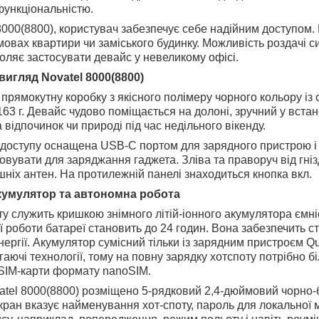
функціональністю.
8000(8800), користувач забезпечує себе надійним доступом. Г
умовах квартири чи заміського будинку. Можливість роздачі 
оляє застосувати девайс у невеликому офісі.
вигляд Novatel 8000(8800)
прямокутну коробку з якісного полімеру чорного кольору із
63 г. Девайс чудово поміщається на долоні, зручний у встан
а відпочинок чи природі під час недільного вікенду.
а доступу оснащена USB-C портом для зарядного пристрою і 
вувати для заряджання гаджета. Зліва та праворуч від гні
шніх антен. На протилежній панелі знаходиться кнопка вкл.
 акумулятор та автономна робота
у служить кришкою знімного літій-іонного акумулятора ємніс
ї роботи батареї становить до 24 годин. Вона забезпечить с
ергії. Акумулятор сумісний тільки із зарядним пристроєм Q
гаючі технології, тому на повну зарядку хотспоту потрібно б
 SIM-карти формату nanoSIM.
atel 8000(8800) розміщено 5-рядковий 2,4-дюймовий чорно-
ран вказує найменування хот-споту, пароль для локальної м