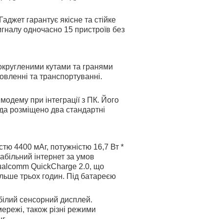
аджет гарантує якісне та стійке
сигналу одночасно 15 пристроїв без
 округленими кутами та гранями
овленні та транспортуванні.
модему при інтеграції з ПК. Його
зда розміщено два стандартні
тю 4400 мАг, потужністю 16,7 Вт *
табільний інтернет за умов
ualcomm QuickCharge 2.0, що
ільше трьох годин. Під батареєю
білий сенсорний дисплей.
ережі, також різні режими