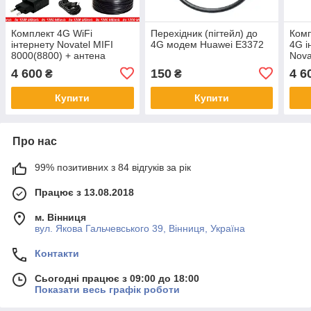
Комплект 4G WiFi
Перехідник (пігтейл) до
Комп
інтернету Novatel MIFI
4G модем Huawei E3372
4G і
8000(8800) + антена
Nova
MIMO 15 дБ
пан
4 600
150
4 6
₴
₴
MIMO
Купити
Купити
Про нас
99% позитивних з 84 відгуків за рік
Працює з 13.08.2018
м. Вінниця
вул. Якова Гальчевського 39, Вінниця, Україна
Контакти
Сьогодні працює з 09:00 до 18:00
Показати весь графік роботи