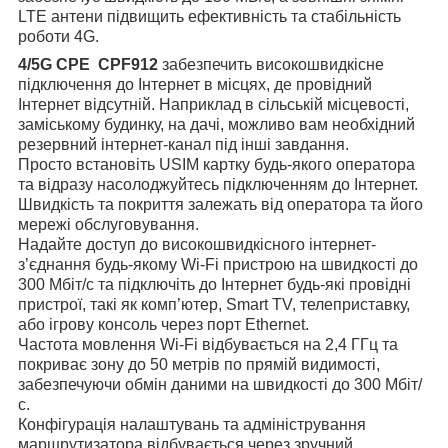
LTE антени підвищить ефективність та стабільність
роботи 4G.
4/5G CPE CPF912
забезпечить високошвидкісне
підключення до Інтернет в місцях, де провідний
Інтернет відсутній. Наприклад в сільській місцевості,
заміському будинку, на дачі, можливо вам необхідний
резервний інтернет-канал під інші завдання.
Просто встановіть USIM картку будь-якого оператора
та відразу насолоджуйтесь підключенням до Інтернет.
Швидкість та покриття залежать від оператора та його
мережі обслуговування.
Надайте доступ до високошвидкісного інтернет-
з’єднання будь-якому Wi-Fi пристрою на швидкості до
300 Мбіт/с та підключіть до Інтернет будь-які провідні
пристрої, такі як комп’ютер, Smart TV, телеприставку,
або ігрову консоль через порт Ethernet.
Частота мовлення Wi-Fi відбувається на 2,4 ГГц та
покриває зону до 50 метрів по прямій видимості,
забезпечуючи обмін даними на швидкості до 300 Мбіт/
с.
Конфігурація налаштувань та адміністрування
маршрутизатора відбувається через зручний