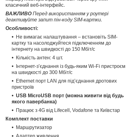
класичний веб-інтерфейс.
ВАЖЛИВО
Перед використанням у роутері
деактивуйте запит пін-коду SIM-картки.
Особливості:
Не вимагає налаштування – встановіть SIM-
картку та насолоджуйтеся підключенням до
інтернету на швидкості до 150 Мбіт/с
Кількість антен: 4 шт.
Інтернет-з’єднання із будь-яким Wi-Fi пристроєм
на швидкості до 300 Мбіт/с
Ethernet порт LAN для під’єднання дротових
пристроїв
USB MicroUSB порт (можна живити від будь
якого павербанка)
Працює з 4G від Lifecell, Vodafone та Київстар
Комплект поставки
Маршрутизатор
Адаптер живлення