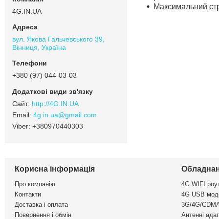
Максимальний стр
4G.IN.UA
вул. Якова Гальчевського 39,
Вінниця, Україна
+380 (97) 044-03-03
http://4G.IN.UA
4g.in.ua@gmail.com
+380970440303
Корисна інформація
Обладнан
Про компанію
4G WIFI роу
Контакти
4G USB мод
Доставка і оплата
3G/4G/CDMA
Повернення і обмін
Антенні ада