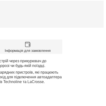
Інформація для замовлення
стрій через прикурювач до
озі чи будь-якій поїздці.
зарядних пристроїв, які працюють
ихід для підключення автоадаптера
оїв Technoline та LaCrosse.