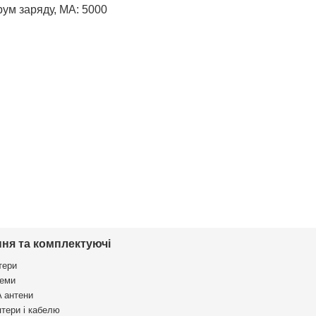
ум заряду, МА: 5000
ня та комплектуючі
тери
еми
 антени
птери і кабелю